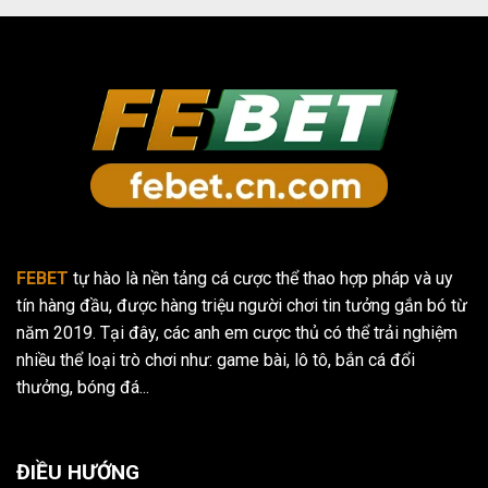
FEBET
tự hào là nền tảng cá cược thể thao hợp pháp và uy
tín hàng đầu, được hàng triệu người chơi tin tưởng gắn bó từ
năm 2019. Tại đây, các anh em cược thủ có thể trải nghiệm
nhiều thể loại trò chơi như: game bài, lô tô, bắn cá đổi
thưởng, bóng đá...
ĐIỀU HƯỚNG