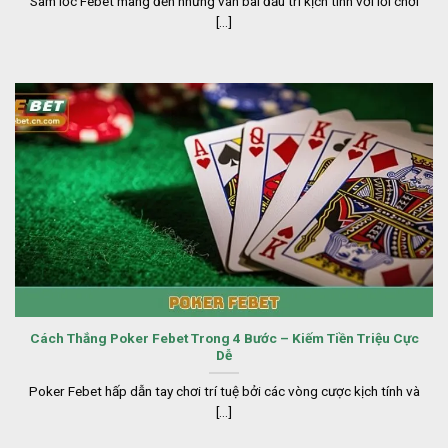
Sâm lốc Febet mang đến những ván bài đấu trí kịch tính với lối chơi
[...]
Cách Thắng Poker Febet Trong 4 Bước – Kiếm Tiền Triệu Cực
Dễ
Poker Febet hấp dẫn tay chơi trí tuệ bởi các vòng cược kịch tính và
[...]